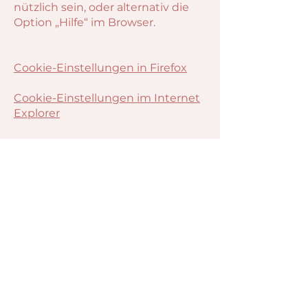
nützlich sein, oder alternativ die
Option „Hilfe“ im Browser.
Cookie-Einstellungen in Firefox
Cookie-Einstellungen im Internet
Explorer
Cookie-Einstellungen in Google
Chrome
Cookie-Einstellungen in Safari (OS
X)
Cookie-Einstellungen in Safari
(iOS)
Cookie-Einstellungen in Android