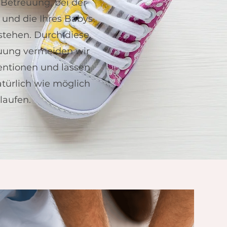
2 Betreuung, bei der
 und die Ihres Babys
stehen. Durch diese
euung vermeiden wir
entionen und lassen
atürlich wie möglich
laufen.