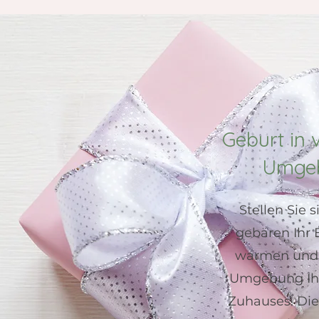
Geburt in 
Umge
Stellen Sie s
gebären Ihr 
warmen und 
Umgebung Ih
Zuhauses. Die