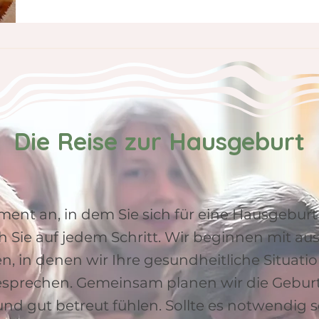
Die Reise zur Hausgeburt
nt an, in dem Sie sich für eine Hausgeburt
ch Sie auf jedem Schritt. Wir beginnen mit au
, in denen wir Ihre gesundheitliche Situati
prechen. Gemeinsam planen wir die Geburt 
 und gut betreut fühlen. Sollte es notwendig 