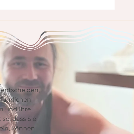
 entscheiden,
sführlichen
on und Ihre
so, dass Sie
sein, können