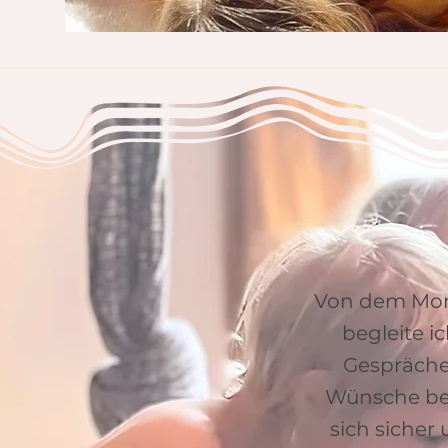
Von dem Mome
begleite i
Gesprächen
Wünsche bes
sich sicher