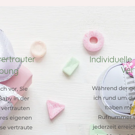
vertrauter
Individuell
Ver
bung
Während der g
ich vor, Sie
ich rund um die
Baby in der
haben mei
vertrauten
Rufnummer u
res eigenen
jederzeit erreic
se vertraute