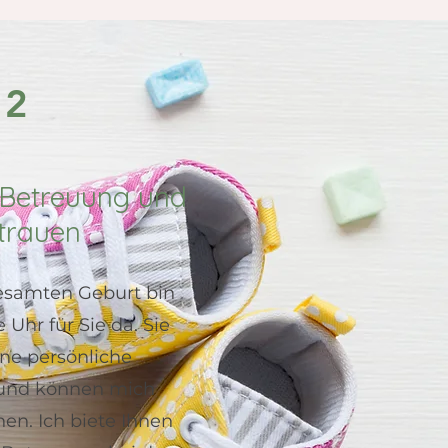
2
e Betreuung und
trauen
esamten Geburt bin
 Uhr für Sie da. Sie
ne persönliche
nd können mich
hen. Ich biete Ihnen