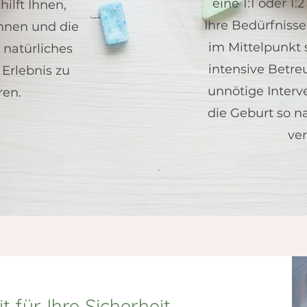
eine 1:1 oder 1:
ilft Ihnen,
Ihre Bedürfnisse
nnen und die
im Mittelpunkt 
 natürliches
intensive Betr
 Erlebnis zu
unnötige Interv
ren.
die Geburt so n
ver
für Ihre Sicherheit