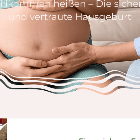
illkommen heißen – Die siche
und vertraute Hausgeburt