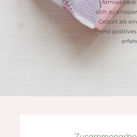
Atmosphäre h
sich zu entspa
Geburt als ein
und positives
erfah
Zusammenarbeit 